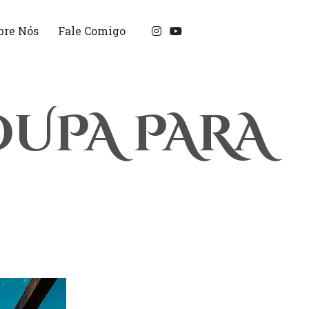
bre Nós
Fale Comigo
UPA PARA