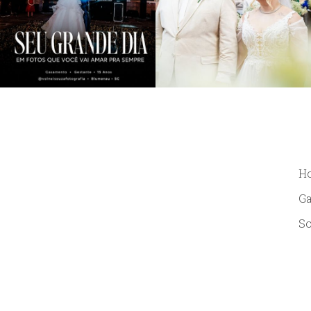
H
Ga
So