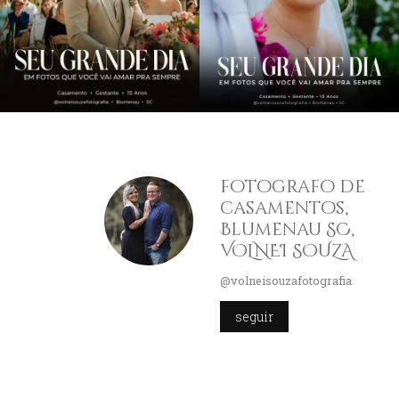
fotografo de
casamentos,
Blumenau SC,
VOLNEI SOUZA
@volneisouzafotografia
seguir