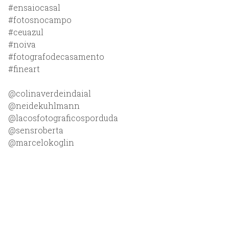
#ensaiocasal
#fotosnocampo
#ceuazul
#noiva
#fotografodecasamento
#fineart
@colinaverdeindaial
@neidekuhlmann
@lacosfotograficosporduda
@sensroberta
@marcelokoglin