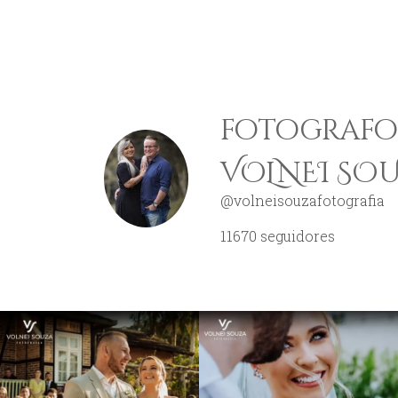
fotografo 
VOLNEI SO
@volneisouzafotografia
11670
seguidores