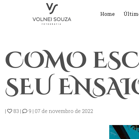
Home
Últim
COMO ESC
SEU ENSAIO
|
83
|
9
|
07 de novembro de 2022